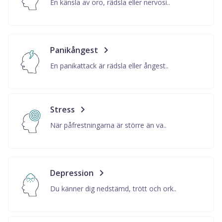
En känsla av oro, rädsla eller nervosi..
Panikångest
En panikattack är rädsla eller ångest..
Stress
När påfrestningarna är större än va..
Depression
Du känner dig nedstämd, trött och ork..