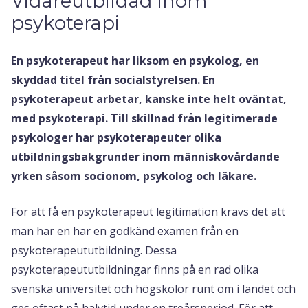
Vidareutbildad inom
psykoterapi
En psykoterapeut har liksom en psykolog, en
skyddad titel från socialstyrelsen. En
psykoterapeut arbetar, kanske inte helt oväntat,
med psykoterapi. Till skillnad från legitimerade
psykologer har psykoterapeuter olika
utbildningsbakgrunder inom människovårdande
yrken såsom socionom, psykolog och läkare.
För att få en psykoterapeut legitimation krävs det att
man har en har en godkänd examen från en
psykoterapeututbildning. Dessa
psykoterapeututbildningar finns på en rad olika
svenska universitet och högskolor runt om i landet och
ges oftast på halvtid under en treårsperiod. För att