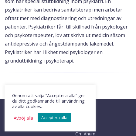
som har specialistutbildning inom psykiatri. En
psykiatriker kan bedriva samtalsterapi men arbetar
oftast mer med diagnostisering och utredningar av
patienter. Psykiatriker får, till skillnad från psykologer
och psykoterapeuter, lov att skriva ut medicin såsom
antidepressiva och ångestdämpande läkemedel.
Psykiatriker har i likhet med psykologer en
grundutbildning i psykoterapi.
Genom att välja ”Acceptera alla” ger
du ditt godkännande till användning
av alla cookies.
Avböj alla
Acceptera alla
Ahum
Own your emotions
Om Ahum