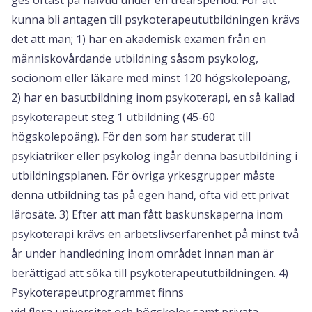
kunna bli antagen till psykoterapeututbildningen krävs
det att man; 1) har en akademisk examen från en
människovårdande utbildning såsom psykolog,
socionom eller läkare med minst 120 högskolepoäng,
2) har en basutbildning inom psykoterapi, en så kallad
psykoterapeut steg 1 utbildning (45-60
högskolepoäng). För den som har studerat till
psykiatriker eller psykolog ingår denna basutbildning i
utbildningsplanen. För övriga yrkesgrupper måste
denna utbildning tas på egen hand, ofta vid ett privat
lärosäte. 3) Efter att man fått baskunskaperna inom
psykoterapi krävs en arbetslivserfarenhet på minst två
år under handledning inom området innan man är
berättigad att söka till psykoterapeututbildningen. 4)
Psykoterapeutprogrammet finns
vid flera universitet och högskolor samt privata