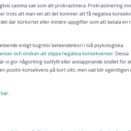
igtvis samma sak som att prokrastinera. Prokrastinering in
ker trots att man vet att det kommer att få negativa konsek
 det där körkortet eller mindre uppgifter som att betala en 
eteende enligt kognitiv beteendeteori i två psykologiska
kvenser och önskan att slippa negativa konsekvenser
. Dessa
r vi gör någonting lustfyllt eller avslappnande istället för a
 en positiv konsekvens på kort sikt, men vad blir egentligen
g
här
.