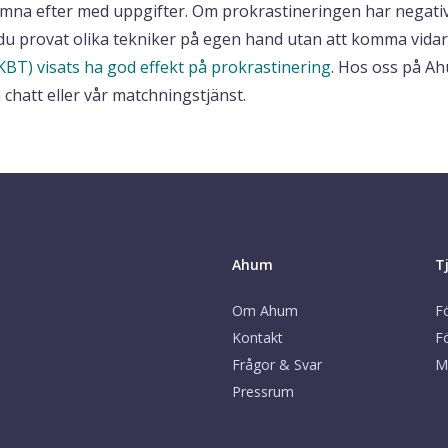
amna efter med uppgifter. Om prokrastineringen har negati
Om du provat olika tekniker på egen hand utan att komma vida
KBT) visats ha god effekt på prokrastinering
. Hos oss på A
chatt eller vår matchningstjänst.
Ahum
T
Om Ahum
Fö
Kontakt
F
Frågor & Svar
M
Pressrum