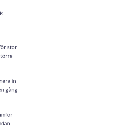
ls
för stor
större
nera in
 en gång
ramför
ändan