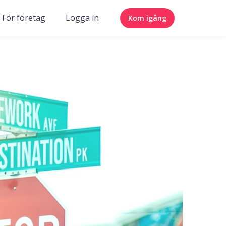
För företag
Logga in
Kom igång