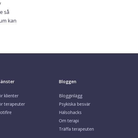
v
re så
hum kan
jänster
Bloggen
r klienter
Blogginlägg
ör terapeuter
Psykiska besvär
otifire
Hälsohacks
Om terapi
Träffa terapeuten