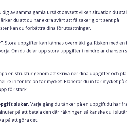
dig av samma gamla ursäkt oavsett vilken situation du stäl
 märker du att du har extra svårt att få saker gjort sent på
ster kan du förbättra dina förutsättningar.
r”
. Stora uppgifter kan kännas övermäktiga. Risken med en 
börja. Om du delar upp stora uppgifter i mindre är chansen 
pa en struktur genom att skriva ner dina uppgifter och pla
llre in för lite än för mycket. Planerar du in för mycket på
upp för stark.
pgift slukar.
Varje gång du tänker på en uppgift du har f
 minuter på att betala den där räkningen så kanske du i slut
ka på att göra det.