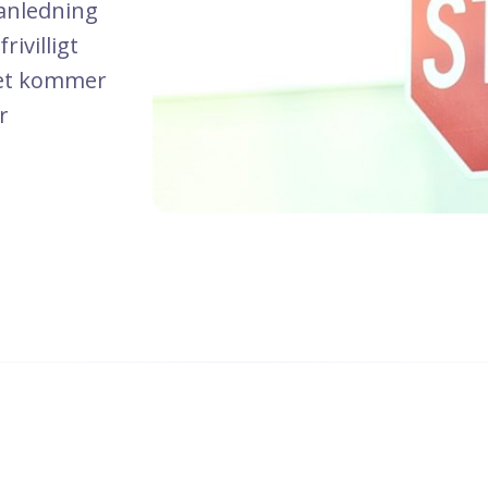
 anledning
ivilligt
 det kommer
r