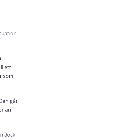
tuation
u
l ett
er som
 Den går
er än
an dock