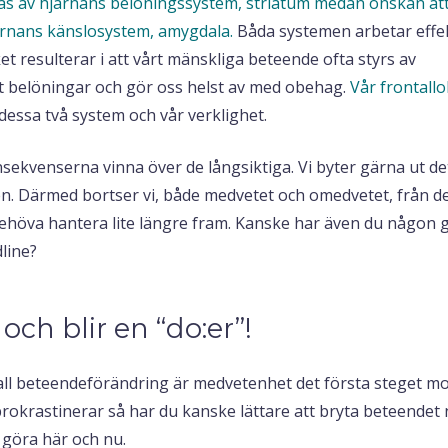
as av hjärnans belöningssystem, striatum medan önskan at
ärnans känslosystem, amygdala.
Båda systemen arbetar effek
ket resulterar i att vårt mänskliga beteende ofta styrs av
ot belöningar och gör oss helst av med obehag.
Vår frontallo
dessa två system och vår verklighet.
onsekvenserna vinna över de långsiktiga. Vi byter gärna ut d
en. Därmed bortser vi, både medvetet och omedvetet, från d
höva hantera lite längre fram. Kanske har även du någon 
dline?
och blir en “do:er”!
ll beteendeförändring är medvetenhet det första steget m
 prokrastinerar så har du kanske lättare att bryta beteendet
a göra här och nu.