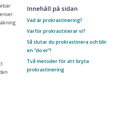
nebär
Innehåll på sidan
venser.
Vad är prokrastinering?
räkning
Varför prokrastinerar vi?
Så slutar du prokrastinera och blir
en “do:er”!
Två metoder för att bryta
tt
prokrastinering
 den