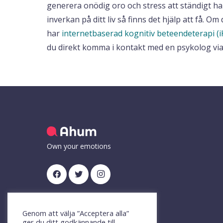
generera onödig oro och stress att ständigt h
inverkan på ditt liv så finns det hjälp att få. 
har
internetbaserad kognitiv beteendeterapi (i
du direkt komma i kontakt med en psykolog via 
Own your emotions
Genom att välja ”Acceptera alla”
ger du ditt godkännande till