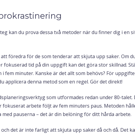
 prokrastinering
eg kan du prova dessa två metoder när du finner dig i en si
 att föredra för de som tenderar att skjuta upp saker. Om d
fokuserad tid på din uppgift kan det göra stor skillnad. Stäl
n i fem minuter. Kanske är det allt som behövs? För uppgift
u applicera denna metod som en regel. Gör det direkt!
dsplaneringsverktyg som utformades redan under 80-talet.
er fokuserat arbete följt av fem minuters paus. Metoden håll
a med pauserna – det är din belöning för ditt hårda arbete.
ch det är inte farligt att skjuta upp saker då och då. Det k