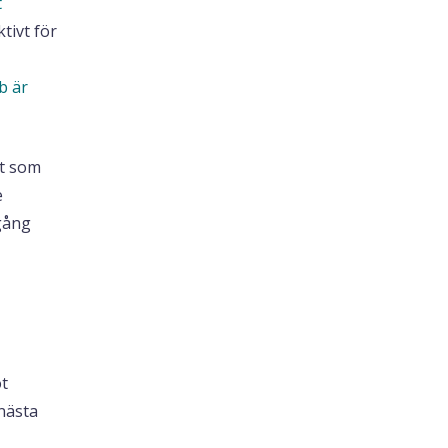
t
tivt för
b är
et som
e
gång
ot
 nästa