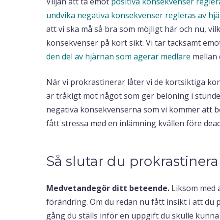
Viljan att ta emot
positiva konsekvenser regler
undvika negativa konsekvenser regleras av hj
att vi ska må så bra som möjligt här och nu, vil
konsekvenser på kort sikt. Vi tar tacksamt em
den del av hjärnan som agerar medlare
mellan 
När vi prokrastinerar låter vi de kortsiktiga k
är tråkigt mot något som ger belöning i stund
negativa konsekvenserna som vi kommer att be
fått stressa med en inlämning kvällen före dea
Så slutar du prokrastinera 
Medvetandegör ditt beteende.
Liksom med a
förändring. Om du redan nu fått insikt i att du
gång du ställs inför en uppgift du skulle kunn