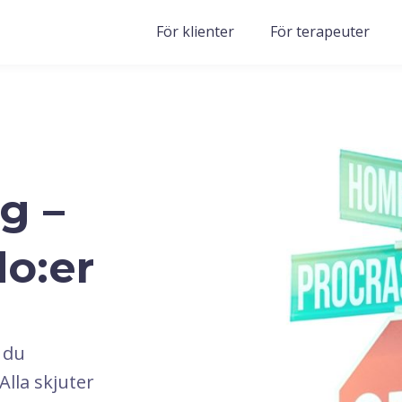
För klienter
För terapeuter
g –
do:er
 du
Alla skjuter