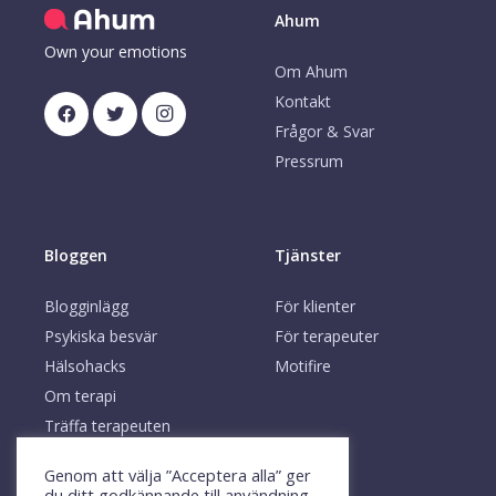
Ahum
Own your emotions
Om Ahum
Kontakt
Frågor & Svar
Pressrum
Bloggen
Tjänster
Blogginlägg
För klienter
Psykiska besvär
För terapeuter
Hälsohacks
Motifire
Om terapi
Träffa terapeuten
Genom att välja ”Acceptera alla” ger
du ditt godkännande till användning