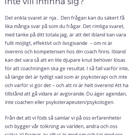
inte vill infinna sig?
Det enkla svaret är nja… Den frågan kan du säkert få
lika många svar på som du frågar. Det rimliga svaret,
med tanke på ditt totala jag, är att det ibland kan vara
fullt möjligt, effektivt och livsgivande – om ni är
överens och kompetensen hos din coach finns. Ibland
kan det vara så att en lite djupare knut behöver lösas
för att coachningen ska ge resultat. I så fall varför inte,
så länge det är tydligt vad som är psykoterapi och inte
och varför vi gör det – och att ni är helt överens! Att ha
tillstånd att gå vidare är avgörande. Du äger agendan,
inte coachen eller psykoterapeuten/psykologen.
Från det att vi föds så samlar vi på oss erfarenheter
och bygger vår tolkning av världen, andra och oss
själva. Vi formas av allt vi är med om och tar med oss